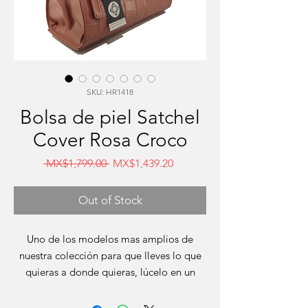
SKU: HR1418
Bolsa de piel Satchel
Cover Rosa Croco
Regular
Sale
 MX$1,799.00 
MX$1,439.20
Price
Price
Out of Stock
Uno de los modelos mas amplios de
nuestra colección para que lleves lo que
quieras a donde quieras, lúcelo en un
color chili coral muy de la
temporada, con detalles troquelados