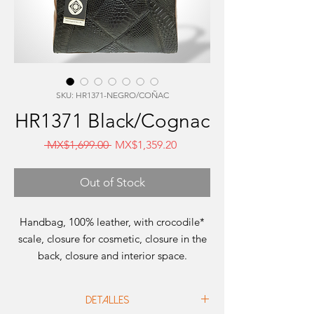
SKU: HR1371-NEGRO/COÑAC
HR1371 Black/Cognac
Regular
Sale
 MX$1,699.00 
MX$1,359.20
Price
Price
Out of Stock
Handbag, 100% leather, with crocodile*
scale, closure for cosmetic, closure in the
back, closure and interior space.
Dimensions
Detalles
Height: 28 cm